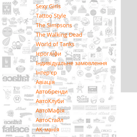
Sexy Girls
Tattoo Style
The Simpsons
The Walking Dead
World of Tanks
Ієрогліфи
Індивідуальне замовлення
Інтер'єр
Авіація
Автобренди
АвтоКлуби
АвтоМафія
АвтоСтайл
АК-манія