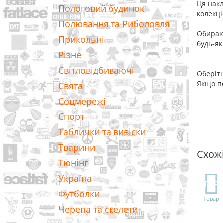
Ця накл
Пологовий будинок
колекці
Полювання та Риболовля
Обираюч
Прикольні
будь-як
Різне
Світловідбиваючі
Оберіть
Якщо по
Свята
Соцмережі
Спорт
Таблички та вивіски
Тварини
Схож
Тюнінг
Україна
TOP
Футболки
Товар
Черепа та скелети