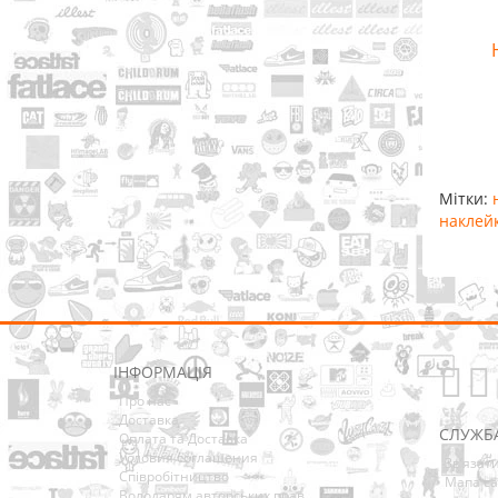
Мітки:
наклейк
ІНФОРМАЦІЯ
Про нас
Доставка
СЛУЖБ
Оплата та Доставка
Условия соглашения
Зв’язат
Співробітництво
Мапа са
Володарям авторських прав