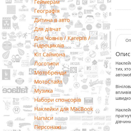
Геймерам
Географія
Дитина в авто
Для дівчат
Для Човнів / Катерів /
Оп
Гідроциклів
Опис
Кіт Саймона
Логотипи
Наклейк
тих, хт
Мотобренди
автомоб
МотоСтайл
Вінілов
Музика
впливів
швидко 
Набори спонсорів
Наклейки для MacBook
Наклейк
прагнут
Написи
дівчини
Персонажі