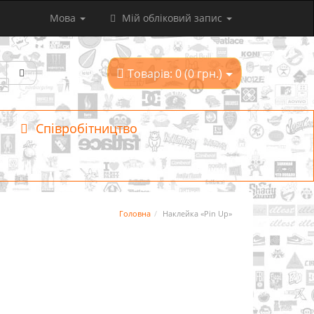
Мова
Мій обліковий запис
Товарів: 0 (0 грн.)
Співробітництво
Головна
Наклейка «Pin Up»