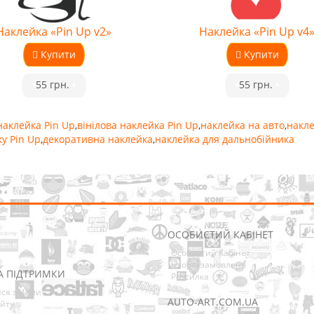
Наклейка «Pin Up v2»
Наклейка «Pin Up v4
Купити
Купити
•
55 грн.
•
•
55 грн.
•
наклейка Pin Up
,
вінілова наклейка Pin Up
,
наклейка на авто
,
накле
у Pin Up
,
декоративна наклейка
,
наклейка для дальнобійника
ОСОБИСТИЙ КАБІНЕТ
Особистий Кабінет
Історія замовлень
А ПІДТРИМКИ
Розсилка
ися з нами
AUTO-ART.COM.UA
йту