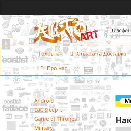
Телефон
Головна
Оплата та Доставка
Про нас
Категорії
Android
Eat, Sleep ...
Нак
Game of Thrones
Military