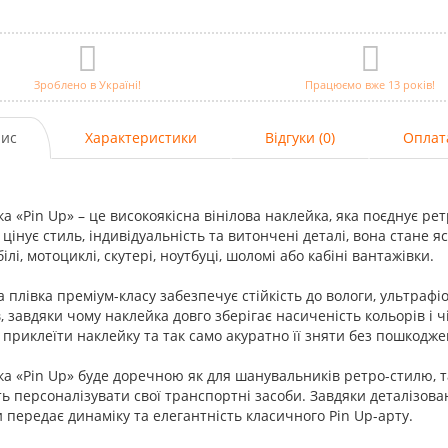
Зроблено в Україні!
Працюємо вже 13 років!
ис
Характеристики
Відгуки (0)
Оплат
а «Pin Up» – це високоякісна вінілова наклейка, яка поєднує ре
о цінує стиль, індивідуальність та витончені деталі, вона стане 
ілі, мотоциклі, скутері, ноутбуці, шоломі або кабіні вантажівки.
а плівка преміум-класу забезпечує стійкість до вологи, ультра
, завдяки чому наклейка довго зберігає насиченість кольорів і 
приклеїти наклейку та так само акуратно її зняти без пошкодже
а «Pin Up» буде доречною як для шанувальників ретро-стилю, так
ь персоналізувати свої транспортні засоби. Завдяки деталізов
 передає динаміку та елегантність класичного Pin Up-арту.