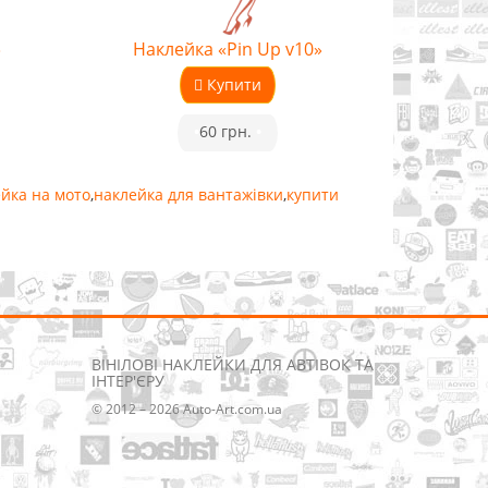
»
Наклейка «Pin Up v10»
Купити
•
60 грн.
•
йка на мото
,
наклейка для вантажівки
,
купити
ВІНІЛОВІ НАКЛЕЙКИ ДЛЯ АВТІВОК ТА
ІНТЕР'ЄРУ
© 2012 – 2026 Auto-Art.com.ua