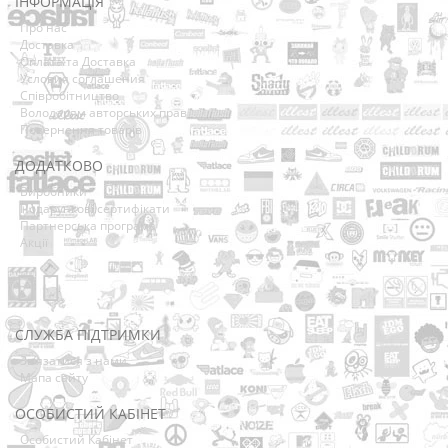
ІНФОРМАЦІЯ
Про нас
Доставка
Оплата та Доставка
Условия соглашения
Співробітництво
Володарям авторських прав
Повернення товарів
ДОДАТКОВО
Виробники
Подарункові сертифікати
Партнерська програма
Акції
СЛУЖБА ПІДТРИМКИ
Зв’язатися з нами
Мапа сайту
ОСОБИСТИЙ КАБІНЕТ
Особистий Кабінет