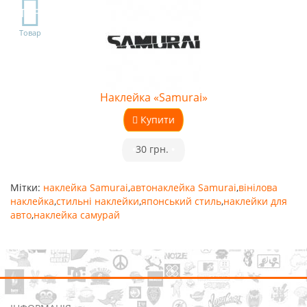
TOP
Товар
Наклейка «Samurai»
Купити
•
30 грн.
•
Мітки:
наклейка Samurai
,
автонаклейка Samurai
,
вінілова
наклейка
,
стильні наклейки
,
японський стиль
,
наклейки для
авто
,
наклейка самурай