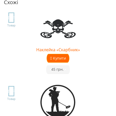
Схожі
TOP
Товар
Наклейка «Скарбник»
Купити
•
45 грн.
•
TOP
Товар