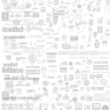
Про нас
Доставка
Оплата та Доставка
Условия соглашения
Співробітництво
Володарям авторських прав
Повернення товарів
ДОДАТКОВО
Виробники
Подарункові сертифікати
Партнерська програма
Акції
СЛУЖБА ПІДТРИМКИ
Зв’язатися з нами
Мапа сайту
ОСОБИСТИЙ КАБІНЕТ
Особистий Кабінет
Історія замовлень