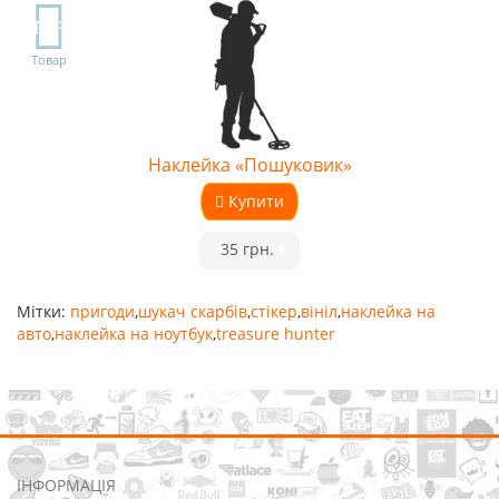
TOP
Товар
Наклейка «Пошуковик»
Купити
•
35 грн.
•
Мітки:
пригоди
,
шукач скарбів
,
стікер
,
вініл
,
наклейка на
авто
,
наклейка на ноутбук
,
treasure hunter
ІНФОРМАЦІЯ