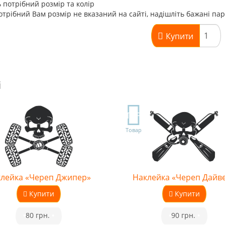
 потрібний розмір та колір
трібний Вам розмір не вказаний на сайті, надішліть бажані па
Купити
і
TOP
Товар
лейка «Череп Джипер»
Наклейка «Череп Дайв
Купити
Купити
•
80 грн.
•
•
90 грн.
•