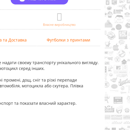
Власне виробництво
а та Доставка
Футболки з принтами
е надати своєму транспорту унікального вигляду.
мотоцикл серед інших.
і промені, дощ, сніг та різкі перепади
автомобіля, мотоцикла або скутера. Плівка
нспорт та показати власний характер.