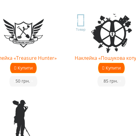
TOP
Товар
лейка «Treasure Hunter»
Наклейка «Пошукова кот
Купити
Купити
•
50 грн.
•
•
85 грн.
•