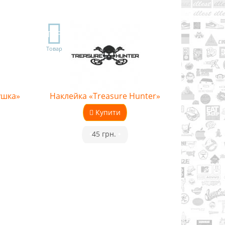
TOP
Товар
ушка»
Наклейка «Treasure Hunter»
Купити
•
45 грн.
•