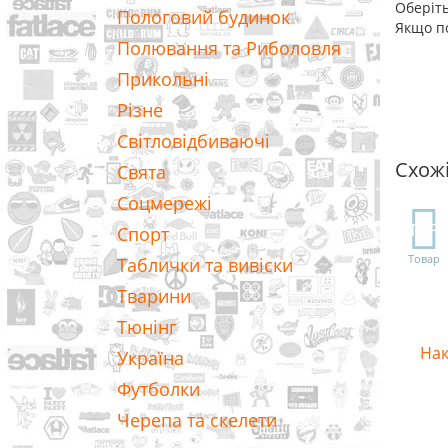
Оберіть
Пологовий будинок
Якщо по
Полювання та Риболовля
Прикольні
Різне
Світловідбиваючі
Схож
Свята
Соцмережі
TOP
Спорт
Товар
Таблички та вивіски
Тварини
Тюнінг
Нак
Україна
Футболки
Черепа та скелети