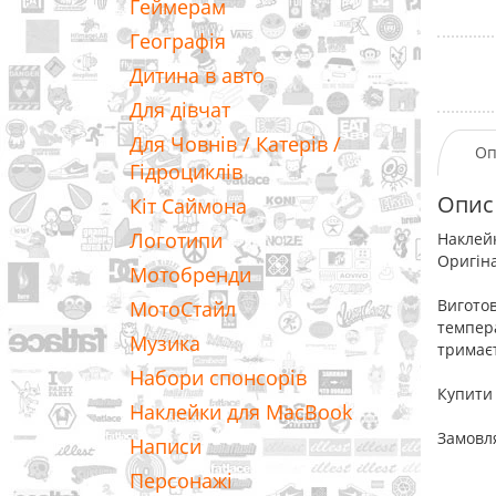
Геймерам
Географія
Дитина в авто
Для дівчат
Для Човнів / Катерів /
Оп
Гідроциклів
Опис
Кіт Саймона
Логотипи
Наклейк
Оригіна
Мотобренди
Виготов
МотоСтайл
темпера
Музика
тримаєт
Набори спонсорів
Купити 
Наклейки для MacBook
Замовля
Написи
Персонажі