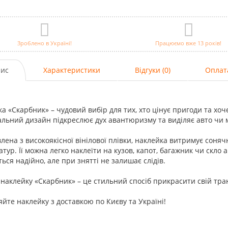
Зроблено в Україні!
Працюємо вже 13 років!
ис
Характеристики
Відгуки (0)
Оплат
а «Скарбник» – чудовий вибір для тих, хто цінує пригоди та хоч
льний дизайн підкреслює дух авантюризму та виділяє авто чи 
лена з високоякісної вінілової плівки, наклейка витримує сонячн
тур. Її можна легко наклеїти на кузов, капот, багажник чи скло 
ься надійно, але при знятті не залишає слідів.
наклейку «Скарбник» – це стильний спосіб прикрасити свій тра
йте наклейку з доставкою по Києву та Україні!