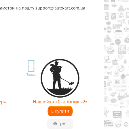
раметри на пошту support@auto-art.com.ua
TOP
Товар
ер»
Наклейка «Скарбник v2»
Купити
•
45 грн.
•