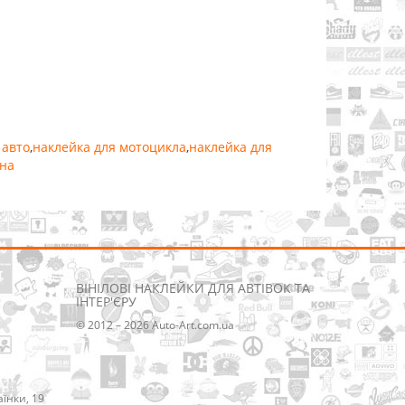
 авто
,
наклейка для мотоцикла
,
наклейка для
їна
ВІНІЛОВІ НАКЛЕЙКИ ДЛЯ АВТІВОК ТА
ІНТЕР'ЄРУ
© 2012 – 2026 Auto-Art.com.ua
аїнки, 19