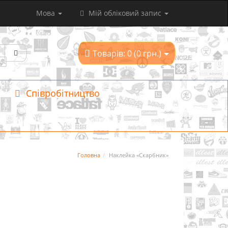
Мова
Мій обліковий запис
Товарів: 0 (0 грн.)
Співробітництво
Головна
Наклейка «Скарбник»