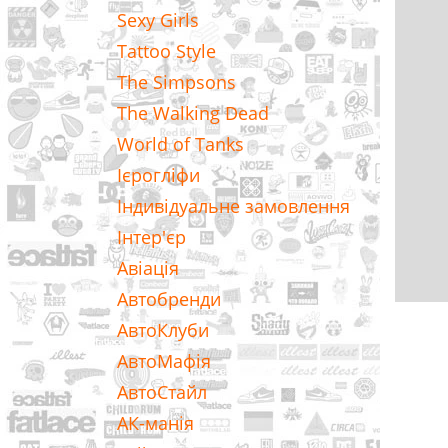
Sexy Girls
Tattoo Style
The Simpsons
The Walking Dead
World of Tanks
Ієрогліфи
Індивідуальне замовлення
Інтер'єр
Авіація
Автобренди
АвтоКлуби
АвтоМафія
АвтоСтайл
АК-манія