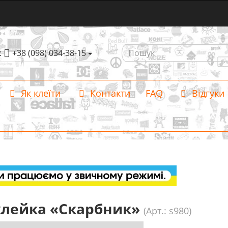
:
+38 (098) 034-38-15
Як клеїти
Контакти
FAQ
Відгуки
лейка «Скарбник»
(Арт.: s980)