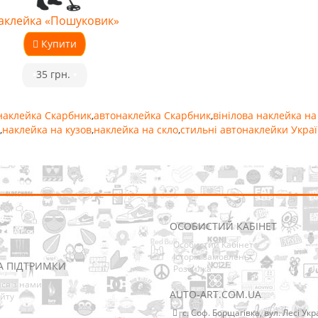
аклейка «Пошуковик»
Купити
•
35 грн.
•
наклейка Скарбник
,
автонаклейка Скарбник
,
вінілова наклейка на
,
наклейка на кузов
,
наклейка на скло
,
стильні автонаклейки Укра
ОСОБИСТИЙ КАБІНЕТ
Особистий Кабінет
Історія замовлень
А ПІДТРИМКИ
Розсилка
ися з нами
AUTO-ART.COM.UA
йту
с. Соф. Борщагівка, вул. Лесі Укр