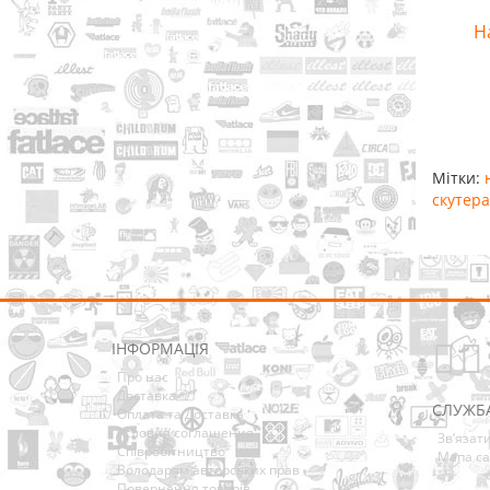
Н
Мітки:
скутера
ІНФОРМАЦІЯ
Про нас
Доставка
СЛУЖБ
Оплата та Доставка
Условия соглашения
Зв’язат
Співробітництво
Мапа са
Володарям авторських прав
Повернення товарів