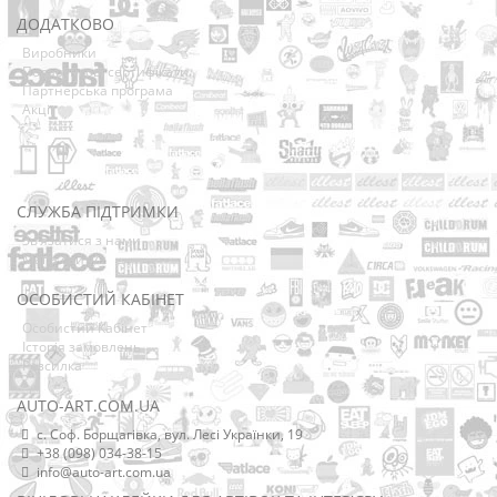
ДОДАТКОВО
Виробники
Подарункові сертифікати
Партнерська програма
Акції
СЛУЖБА ПІДТРИМКИ
Зв’язатися з нами
Мапа сайту
ОСОБИСТИЙ КАБІНЕТ
Особистий Кабінет
Історія замовлень
Розсилка
AUTO-ART.COM.UA
с. Соф. Борщагівка, вул. Лесі Українки, 19
+38 (098) 034-38-15
info@auto-art.com.ua