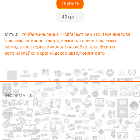
Купити
•
45 грн.
•
Мітки:
Trollface
,
наклейка Trollface
,
стікер Trollface
,
вінілова
наклейка
,
вінілові стікери
,
мемні наклейки
,
наклейки
меми
,
автостікери
,
прикольні наклейки
,
наклейки на
авто
,
наклейки Україна
,
декор авто
,
тюнінг авто
ІНФОРМАЦІЯ
Про нас
Доставка
Оплата та Доставка
Условия соглашения
Співробітництво
Володарям авторських прав
Повернення товарів