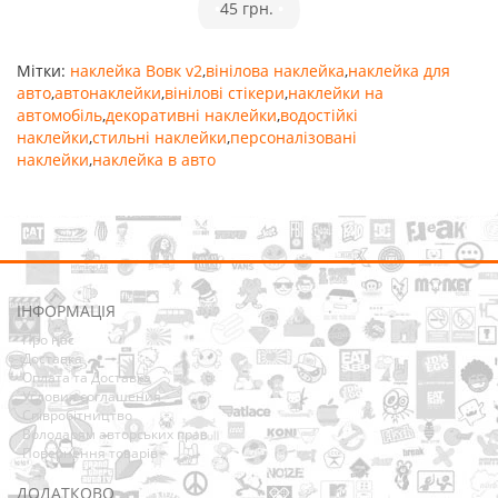
•
45 грн.
•
Мітки:
наклейка Вовк v2
,
вінілова наклейка
,
наклейка для
авто
,
автонаклейки
,
вінілові стікери
,
наклейки на
автомобіль
,
декоративні наклейки
,
водостійкі
наклейки
,
стильні наклейки
,
персоналізовані
наклейки
,
наклейка в авто
ІНФОРМАЦІЯ
Про нас
Доставка
Оплата та Доставка
Условия соглашения
Співробітництво
Володарям авторських прав
Повернення товарів
ДОДАТКОВО