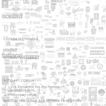
Виробники
Подарункові сертифікати
Партнерська програма
Акції
СЛУЖБА ПІДТРИМКИ
Зв’язатися з нами
Мапа сайту
ОСОБИСТИЙ КАБІНЕТ
Особистий Кабінет
Історія замовлень
Розсилка
AUTO-ART.COM.UA
с. Соф. Борщагівка, вул. Лесі Українки, 19
+38 (098) 034-38-15
info@auto-art.com.ua
ВІНІЛОВІ НАКЛЕЙКИ ДЛЯ АВТІВОК ТА ІНТЕР'ЄРУ