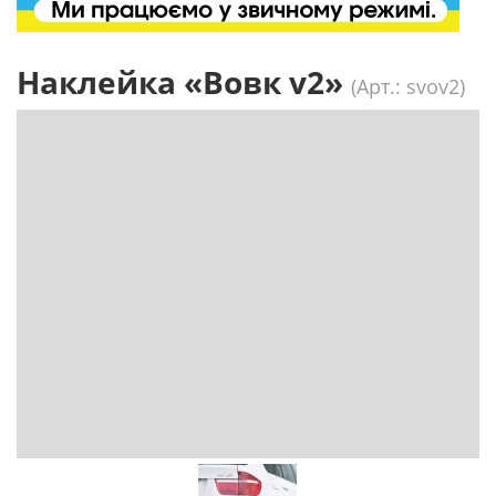
Наклейка «Вовк v2»
(Арт.: svov2)