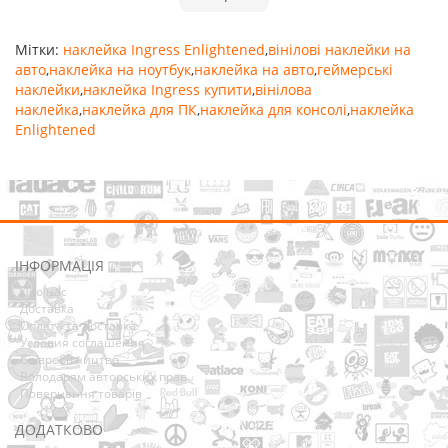
Мітки:
наклейка Ingress Enlightened
,
вінілові наклейки на
авто
,
наклейка на ноутбук
,
наклейка на авто
,
геймерські
наклейки
,
наклейка Ingress купити
,
вінілова
наклейка
,
наклейка для ПК
,
наклейка для консолі
,
наклейка
Enlightened
ІНФОРМАЦІЯ
Про нас
Доставка
Оплата та Доставка
Условия соглашения
Співробітництво
Володарям авторських прав
Повернення товарів
ДОДАТКОВО