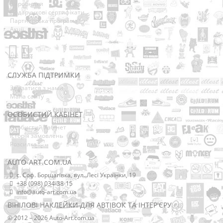
Виробники
Подарункові сертифікати
Партнерська програма
Акції
СЛУЖБА ПІДТРИМКИ
Зв’язатися з нами
Мапа сайту
ОСОБИСТИЙ КАБІНЕТ
Особистий Кабінет
Історія замовлень
Розсилка
AUTO-ART.COM.UA
с. Соф. Борщагівка, вул. Лесі Українки, 19
+38 (098) 034-38-15
info@auto-art.com.ua
ВІНІЛОВІ НАКЛЕЙКИ ДЛЯ АВТІВОК ТА ІНТЕР'ЄРУ
© 2012 – 2026 Auto-Art.com.ua