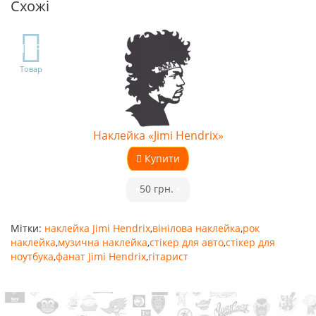
Схожі
TOP
Товар
Наклейка «Jimi Hendrix»
Купити
•
50 грн.
•
Мітки:
наклейка Jimi Hendrix
,
вінілова наклейка
,
рок
наклейка
,
музична наклейка
,
стікер для авто
,
стікер для
ноутбука
,
фанат Jimi Hendrix
,
гітарист