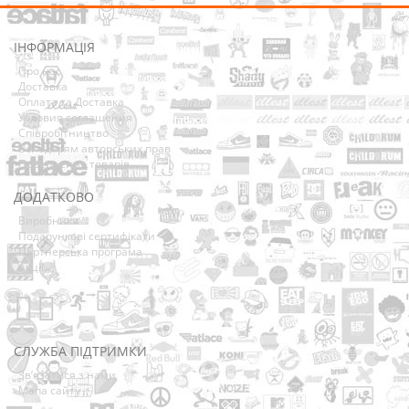
ІНФОРМАЦІЯ
Про нас
Доставка
Оплата та Доставка
Условия соглашения
Співробітництво
Володарям авторських прав
Повернення товарів
ДОДАТКОВО
Виробники
Подарункові сертифікати
Партнерська програма
Акції
СЛУЖБА ПІДТРИМКИ
Зв’язатися з нами
Мапа сайту