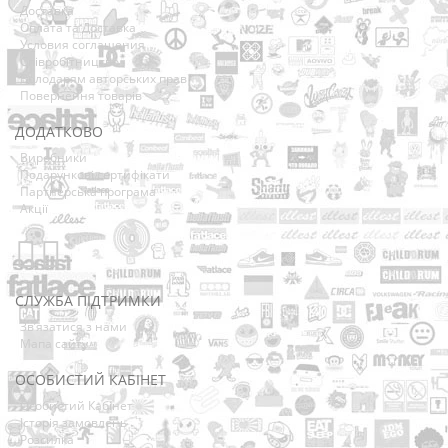
Доставка
Оплата та Доставка
Условия соглашения
Співробітництво
Володарям авторських прав
Повернення товарів
ДОДАТКОВО
Виробники
Подарункові сертифікати
Партнерська програма
Акції
СЛУЖБА ПІДТРИМКИ
Зв’язатися з нами
Мапа сайту
ОСОБИСТИЙ КАБІНЕТ
Особистий Кабінет
Історія замовлень
Розсилка