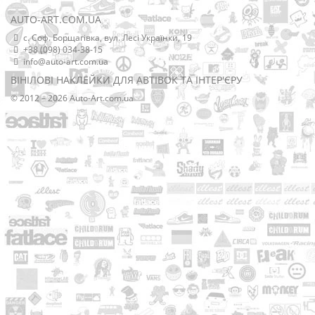
AUTO-ART.COM.UA
с. Соф. Борщагівка, вул. Лесі Українки, 19
+38 (098) 034-38-15
info@auto-art.com.ua
ВІНІЛОВІ НАКЛЕЙКИ ДЛЯ АВТІВОК ТА ІНТЕР'ЄРУ
© 2012 – 2026 Auto-Art.com.ua