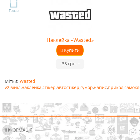
TOP
Товар
Наклейка «Wasted»
Купити
•
35 грн.
•
Мітки:
Wasted
v2
,
вініл
,
наклейка
,
стікер
,
автостікер
,
гумор
,
напис
,
прикол
,
самокл
ІНФОРМАЦІЯ
Про нас