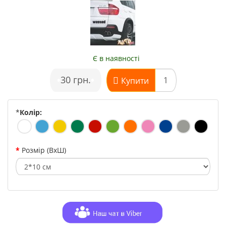
Є в наявності
•
30 грн.
•
Купити
*
Колір:
Розмір (ВхШ)